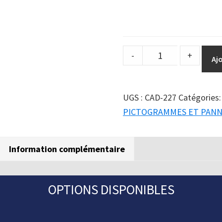
DuraSign
-
+
Aj
pictogramme
PLASTIQUES
quantity
UGS :
CAD-227
Catégories
PICTOGRAMMES ET PAN
Information complémentaire
OPTIONS DISPONIBLES