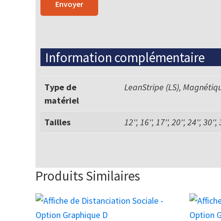
Information complémentaire
Type de
LeanStripe (LS), Magnétiq
matériel
Tailles
12'', 16'', 17'', 20'', 24'', 30'',
Produits Similaires
Ce
Ce
produit
produit