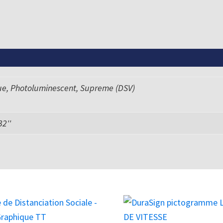
ue, Photoluminescent, Supreme (DSV)
 32''
Ce
produit