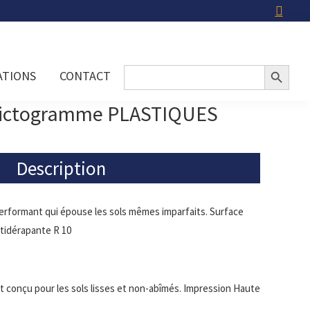
Search Button
Search
ATIONS
CONTACT
for:
pictogramme PLASTIQUES
Description
erformant qui épouse les sols mêmes imparfaits. Surface
tidérapante R 10
 et conçu pour les sols lisses et non-abîmés. Impression Haute