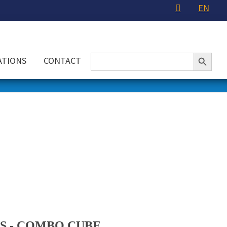
EN
Search Button
Search
ATIONS
CONTACT
for: