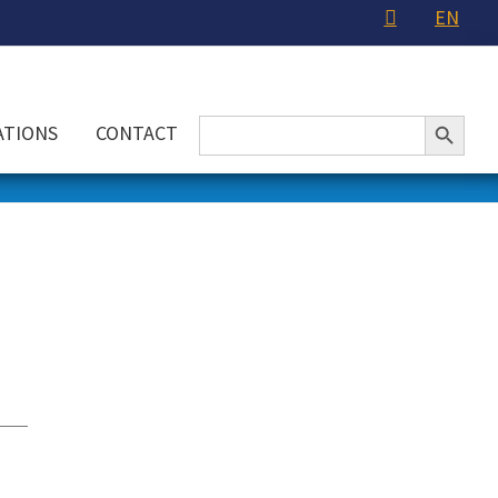
EN
Search Button
Search
ATIONS
CONTACT
for:
uel
: