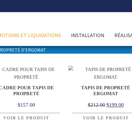
OTIONS ET LIQUIDATIONS
INSTALLATION
RÉALIS
PROPRETÉ D’ERGOMAT
Propreté d’Ergomat
CADRE POUR TAPIS DE
TAPIS DE PROPRETÉ
PROPRETÉ
ERGOMAT
Le
Le
$
157.00
$
212.00
$
199.00
prix
prix
VOIR LE PRODUIT
VOIR LE PRODUIT
initial
act
était :
est 