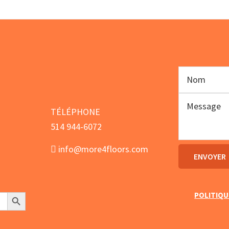
$212.00.
$19
TÉLÉPHONE
514 944-6072
info@more4floors.com
Search Button
POLITIQU