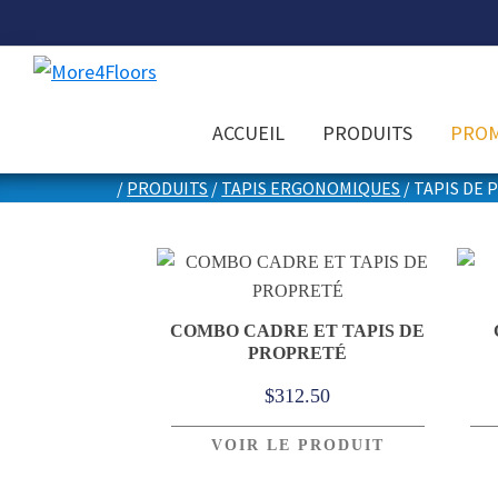
Skip
Skip
Skip
to
to
to
primary
main
footer
More4Floors
Plus
navigation
content
ACCUEIL
PRODUITS
PROM
pour
les
/
PRODUITS
/
TAPIS ERGONOMIQUES
/
TAPIS DE 
planchers
Tapis de 
COMBO CADRE ET TAPIS DE
PROPRETÉ
$
312.50
VOIR LE PRODUIT