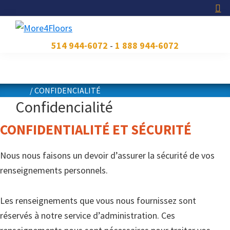
Skip
Skip
Skip
to
to
to
primary
main
footer
More4Floors
Plus
514 944-6072
-
1 888 944-6072
navigation
content
pour
les
planchers
/
CONFIDENCIALITÉ
Confidencialité
CONFIDENTIALITÉ ET SÉCURITÉ
Nous nous faisons un devoir d’assurer la sécurité de vos
renseignements personnels.
Les renseignements que vous nous fournissez sont
réservés à notre service d’administration. Ces