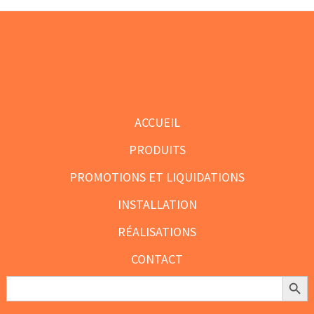
Footer
ACCUEIL
PRODUITS
PROMOTIONS ET LIQUIDATIONS
INSTALLATION
RÉALISATIONS
CONTACT
Search Butt
Search
for: