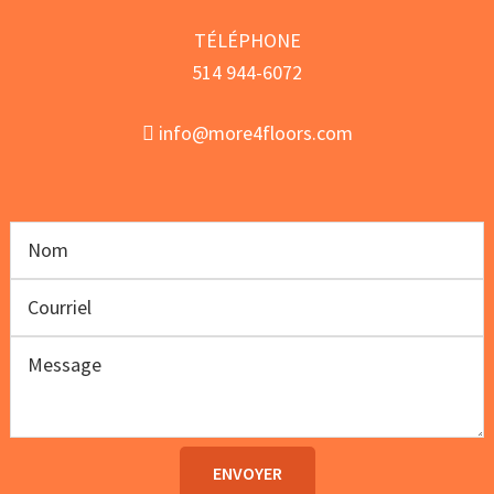
TÉLÉPHONE
514 944-6072
info@more4floors.com