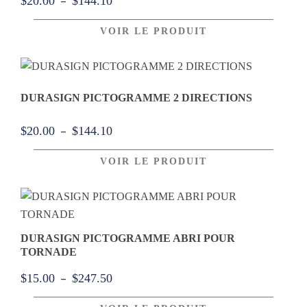
–
$
20.00
$
144.10
de
VOIR LE PRODUIT
prix :
$20.00
à
$144.10
DURASIGN PICTOGRAMME 2 DIRECTIONS
Plage
–
$
20.00
$
144.10
de
VOIR LE PRODUIT
prix :
$20.00
à
$144.10
DURASIGN PICTOGRAMME ABRI POUR
TORNADE
Plage
–
$
15.00
$
247.50
de