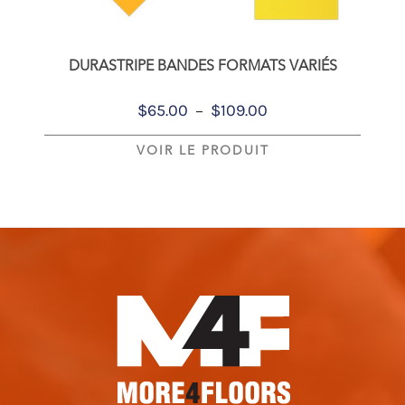
DURASTRIPE BANDES FORMATS VARIÉS
Plage
–
$
65.00
$
109.00
de
VOIR LE PRODUIT
prix :
$65.00
à
$109.00
Footer