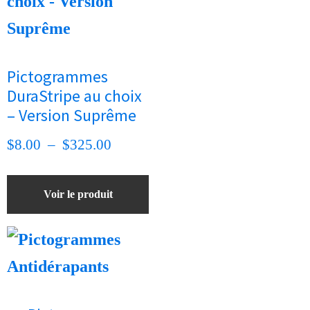
plusieurs
variations.
Les
options
Pictogrammes
peuvent
DuraStripe au choix
être
– Version Suprême
choisies
sur
Plage
$
8.00
–
$
325.00
la
de
page
prix :
Voir le produit
du
$8.00
produit
à
$325.00