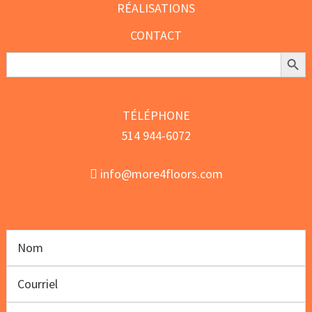
RÉALISATIONS
CONTACT
Search Butt
Search
for:
TÉLÉPHONE
514 944-6072
info@more4floors.com