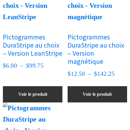
plusieurs
plusieurs
variations.
variations.
Les
Les
options
options
Pictogrammes
Pictogrammes
peuvent
peuvent
DuraStripe au choix
DuraStripe au choix
être
être
– Version LeanStripe
– Version
choisies
choisies
magnétique
sur
Plage
sur
$
6.00
–
$
99.75
Plage
la
la
$
12.50
–
$
142.25
de
page
page
de
prix :
du
du
prix :
$6.00
Voir le produit
Voir le produit
produit
produit
$12.5
à
Ce
à
$99.75
produit
$142.
a