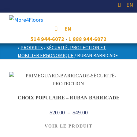
Skip
Skip
Skip
EN
to
to
to
primary
main
footer
More4Floors
Plus
EN
navigation
content
pour
514 944-6072
-
1 888 944-6072
les
/
PRODUITS
/
SÉCURITÉ, PROTECTION ET
planchers
MOBILIER ERGONOMIQUE
/
RUBAN BARRICADE
Ruban Barricade
CHOIX POPULAIRE – RUBAN BARRICADE
Plage
–
$
20.00
$
49.00
de
VOIR LE PRODUIT
prix :