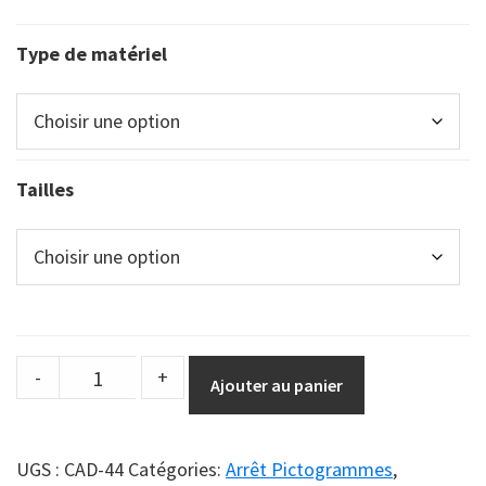
Type de matériel
Tailles
DuraSign
-
+
Ajouter au panier
pictogramme
ARRÊT
-
UGS :
CAD-44
Catégories:
Arrêt Pictogrammes
,