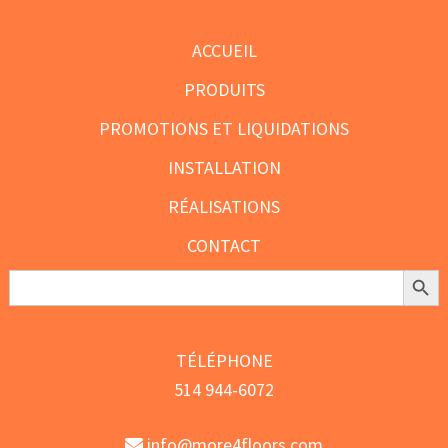
produit
produit
ACCUEIL
PRODUITS
PROMOTIONS ET LIQUIDATIONS
INSTALLATION
RÉALISATIONS
CONTACT
Search Butt
Search
for:
TÉLÉPHONE
514 944-6072
info@more4floors.com