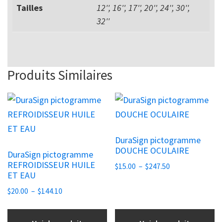
Tailles
12'', 16'', 17'', 20'', 24'', 30'',
32''
Produits Similaires
Ce
Ce
produit
produit
a
a
DuraSign pictogramme
plusieurs
plusieurs
DOUCHE OCULAIRE
DuraSign pictogramme
variations.
variations.
REFROIDISSEUR HUILE
Plage
$
15.00
–
$
247.50
Les
Les
ET EAU
de
options
options
Plage
prix :
$
20.00
–
$
144.10
peuvent
peuvent
de
$15.00
être
être
prix :
à