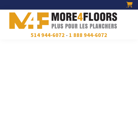
Skip
Skip
Skip
to
to
to
primary
main
footer
navigation
content
More4Floors
Plus
514 944-6072
-
1 888 944-6072
pour
les
planchers