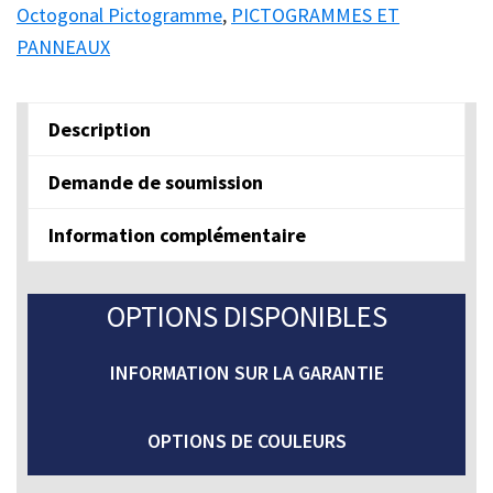
STOP
Octogonal Pictogramme
,
PICTOGRAMMES ET
(bilingue)
PANNEAUX
quantity
Description
Demande de soumission
Information complémentaire
OPTIONS DISPONIBLES
INFORMATION SUR LA GARANTIE
OPTIONS DE COULEURS