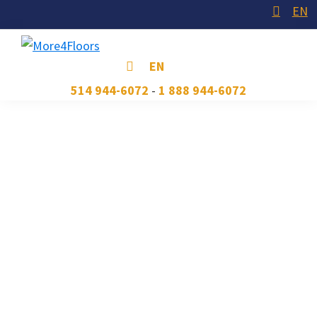
Skip
Skip
Skip
EN
to
to
to
primary
main
footer
More4Floors
Plus
EN
navigation
content
pour
514 944-6072
-
1 888 944-6072
les
CONTACT
planchers