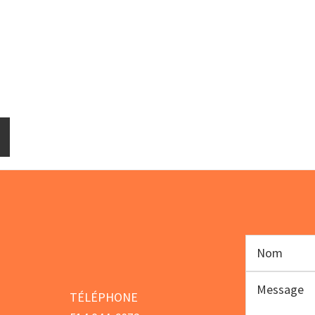
s
lage
e
rix :
205.00
247.00
TÉLÉPHONE