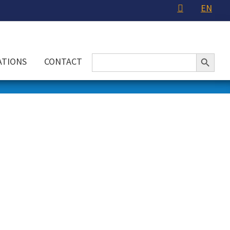
EN
Search Button
Search
ATIONS
CONTACT
for: