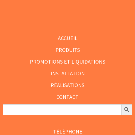
sur
sur
la
la
Footer
page
page
du
du
ACCUEIL
produit
produit
PRODUITS
PROMOTIONS ET LIQUIDATIONS
INSTALLATION
RÉALISATIONS
CONTACT
Search Butt
Search
for:
TÉLÉPHONE