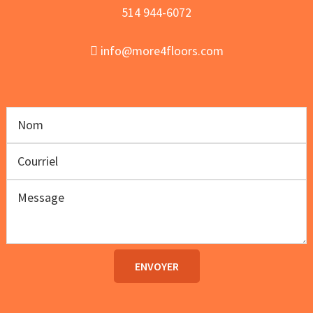
514 944-6072
info@more4floors.com