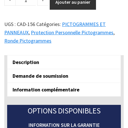
Ajouter au panier
pictogramme
LAVAGE
DES
UGS :
CAD-156
Catégories:
PICTOGRAMMES ET
MAINS
PANNEAUX
,
Protection Personnelle Pictogrammes
,
OBLIGATOIRE
Ronde Pictogrammes
(ROND
BLEU)
Description
quantity
Demande de soumission
Information complémentaire
OPTIONS DISPONIBLES
INFORMATION SUR LA GARANTIE