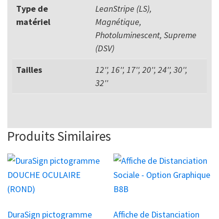
Type de
LeanStripe (LS),
matériel
Magnétique,
Photoluminescent, Supreme
(DSV)
Tailles
12'', 16'', 17'', 20'', 24'', 30'',
32''
Produits Similaires
Ce
Ce
produit
produit
a
a
plusieurs
plusieurs
DuraSign pictogramme
Affiche de Distanciation
variations.
variations.