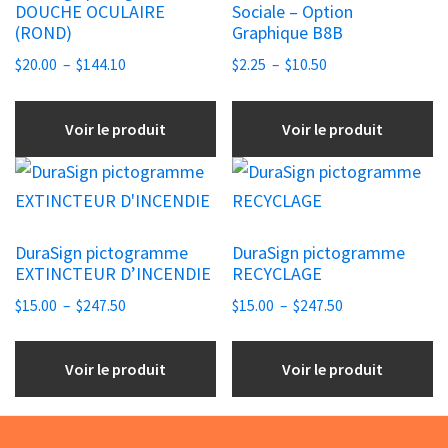
DOUCHE OCULAIRE
Sociale – Option
Les
Les
(ROND)
Graphique B8B
options
options
Plage
Plage
$
20.00
–
$
144.10
$
2.25
–
$
10.50
peuvent
peuvent
de
de
être
être
prix :
prix :
Voir le produit
Voir le produit
choisies
$20.00
choisies
$2.25
à
à
sur
sur
Ce
Ce
$144.10
$10.50
la
la
produit
produit
page
page
a
a
DuraSign pictogramme
DuraSign pictogramme
du
du
plusieurs
plusieurs
EXTINCTEUR D’INCENDIE
RECYCLAGE
produit
produit
variations.
variations.
Plage
Plage
$
15.00
–
$
247.50
$
15.00
–
$
247.50
Les
Les
de
de
options
options
prix :
prix :
Voir le produit
Voir le produit
peuvent
peuvent
$15.00
$15.00
être
être
à
à
choisies
$247.50
choisies
$247.50