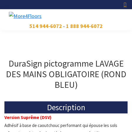
Skip
Skip
Skip
to
to
to
primary
main
footer
More4Floors
Plus
514 944-6072
-
1 888 944-6072
navigation
content
pour
les
planchers
DuraSign pictogramme LAVAGE
DES MAINS OBLIGATOIRE (ROND
BLEU)
Description
Version Suprême (DSV)
Adhésif à base de caoutchouc performant qui épouse les sols