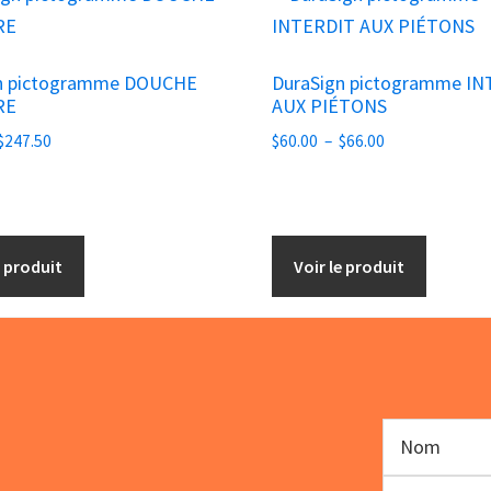
produit
a
n pictogramme DOUCHE
DuraSign pictogramme I
s
plusieurs
RE
AUX PIÉTONS
s.
variations.
Plage
Plage
$
247.50
$
60.00
–
$
66.00
Les
de
de
options
prix :
prix :
peuvent
$15.00
$60.00
être
à
à
e produit
Voir le produit
$247.50
choisies
$66.00
sur
la
page
du
produit