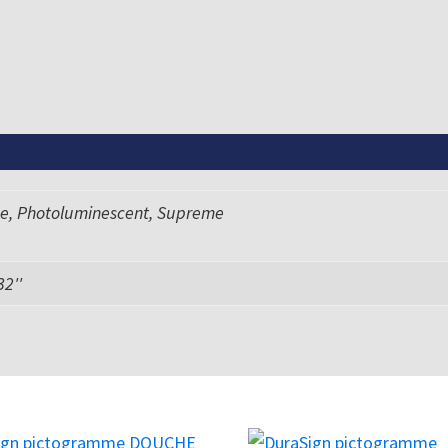
ue, Photoluminescent, Supreme
 32''
Ce