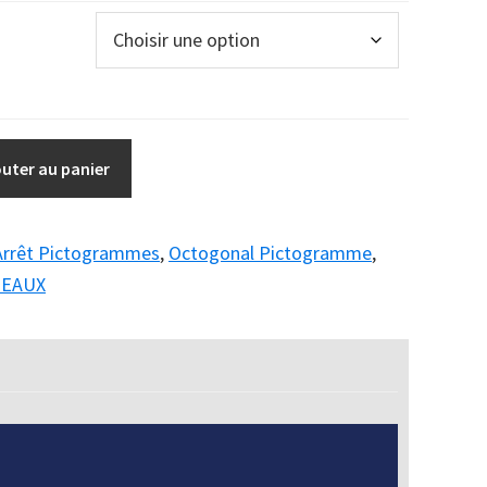
outer au panier
Arrêt Pictogrammes
,
Octogonal Pictogramme
,
NEAUX