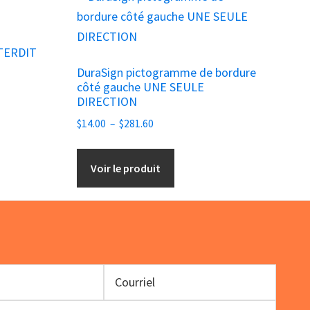
produit
a
NTERDIT
plusieurs
DuraSign pictogramme de bordure
variations.
côté gauche UNE SEULE
Les
DIRECTION
options
Plage
$
14.00
–
$
281.60
peuvent
de
être
prix :
Voir le produit
choisies
$14.00
à
sur
$281.60
la
page
du
produit