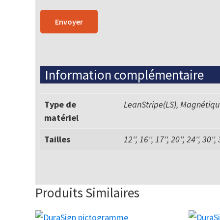
Information complémentaire
Type de
LeanStripe(LS), Magnétiq
matériel
Tailles
12'', 16'', 17'', 20'', 24'', 30'',
Produits Similaires
Ce
Ce