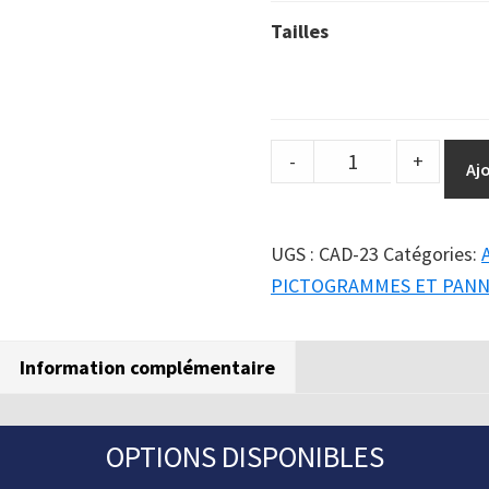
Tailles
DuraSign
-
+
Aj
pictogramme
ARRÊT
SURVEILLEZ
UGS :
CAD-23
Catégories:
POUR
PICTOGRAMMES ET PAN
LES
CHARGES
Information complémentaire
SUSPENDUES
quantity
OPTIONS DISPONIBLES