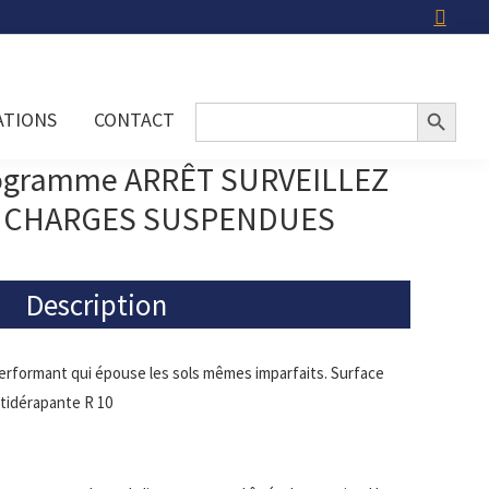
Search Button
Search
ATIONS
CONTACT
for:
togramme ARRÊT SURVEILLEZ
 CHARGES SUSPENDUES
Description
erformant qui épouse les sols mêmes imparfaits. Surface
tidérapante R 10