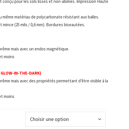
 et conçu pour les sols lisses et non-abîmés. Impression Haute
u même matériau de polycarbonate résistant aux balles.
t mince (25 mils / 0,6 mm). Bordures biseautées.
prême mais avec un endos magnétique.
 et moins
 (GLOW-IN-THE-DARK)
rême mais avec des propriétés permettant d’être visible à la
 et moins