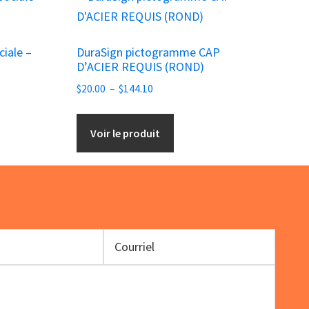
produit
a
ciale –
DuraSign pictogramme CAP
plusieurs
D’ACIER REQUIS (ROND)
variations.
Plage
$
20.00
–
$
144.10
Les
de
options
prix :
Voir le produit
peuvent
$20.00
être
à
choisies
$144.10
sur
la
page
du
produit