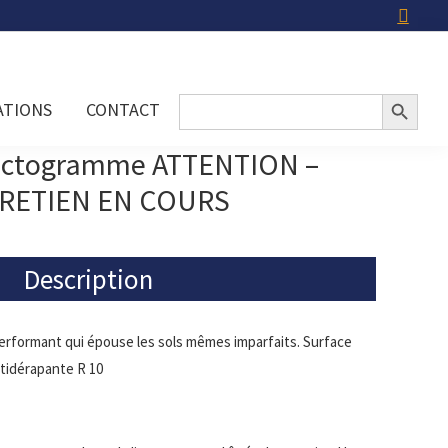
Search Button
Search
ATIONS
CONTACT
for:
pictogramme ATTENTION –
RETIEN EN COURS
Description
erformant qui épouse les sols mêmes imparfaits. Surface
tidérapante R 10