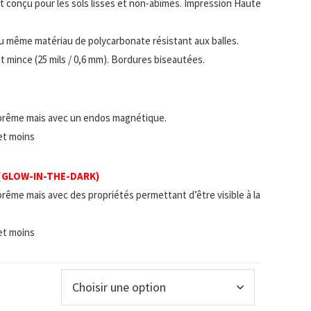
 et conçu pour les sols lisses et non-abîmés. Impression Haute
u même matériau de polycarbonate résistant aux balles.
t mince (25 mils / 0,6 mm). Bordures biseautées.
prême mais avec un endos magnétique.
 et moins
 (GLOW-IN-THE-DARK)
rême mais avec des propriétés permettant d’être visible à la
 et moins