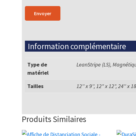
Information complémentaire
Type de
LeanStripe (LS), Magnétiq
matériel
Tailles
12'' x 9'', 12" x 12", 24'' x 18'
Produits Similaires
Ce
Ce