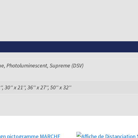
ue, Photoluminescent, Supreme (DSV)
', 30'' x 21'', 36'' x 27'', 50'' x 32''
Ce