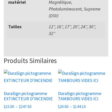
matériel
Magnétique,
Photoluminescent, Supreme
(DSV)
Tailles
12'', 16'', 17'', 20'', 24'', 30'',
32''
Produits Similaires
Ce
Ce
produit
produit
a
a
DuraSign pictogramme
DuraSign pictogramme
plusieurs
plusieurs
EXTINCTEUR D’INCENDIE
TAMBOURS VIDES ICI
variations.
variations.
Plage
Plage
$
15.00
–
$
247.50
$
20.00
–
$
144.10
Les
Les