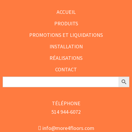
du
du
ACCUEIL
produit
produit
PRODUITS
PROMOTIONS ET LIQUIDATIONS
INSTALLATION
RÉALISATIONS
CONTACT
Search Butt
Search
for:
TÉLÉPHONE
514 944-6072
info@more4floors.com