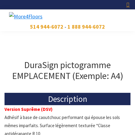
Skip
Skip
Skip
to
to
to
primary
main
footer
More4Floors
Plus
514 944-6072
-
1 888 944-6072
navigation
content
pour
les
planchers
DuraSign pictogramme
EMPLACEMENT (Exemple: A4)
Description
Version Suprême (DSV)
Adhésif à base de caoutchouc performant qui épouse les sols
mêmes imparfaits. Surface légèrement texturée *Classe
antidérapante R 10