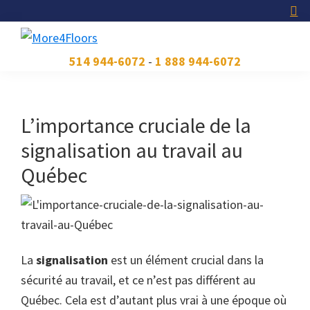
Skip
Skip
Skip
to
to
to
primary
main
footer
More4Floors
Plus
514 944-6072
-
1 888 944-6072
navigation
content
pour
les
planchers
L’importance cruciale de la
signalisation au travail au
Québec
La
signalisation
est un élément crucial dans la
sécurité au travail, et ce n’est pas différent au
Québec. Cela est d’autant plus vrai à une époque où