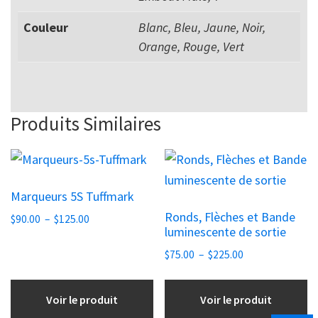
Couleur
Blanc, Bleu, Jaune, Noir,
Orange, Rouge, Vert
Produits Similaires
Ce
Ce
produit
produit
Marqueurs 5S Tuffmark
a
a
Ronds, Flèches et Bande
Plage
plusieurs
$
90.00
–
$
125.00
plusieurs
luminescente de sortie
de
variations.
variations.
prix :
Plage
$
75.00
–
$
225.00
Les
Les
$90.00
de
options
options
à
prix :
Voir le produit
Voir le produit
peuvent
peuvent
$125.00
$75.00