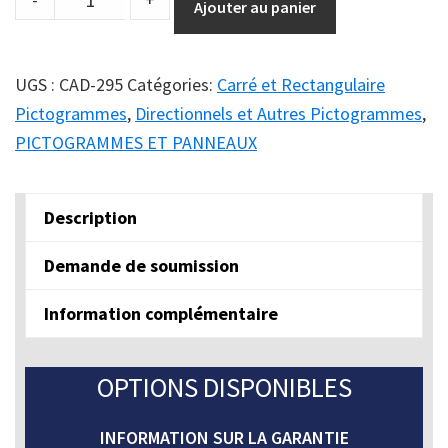
Ajouter au panier
pictogramme
SVP
SURVEILLEZ
UGS :
CAD-295
Catégories:
Carré et Rectangulaire
LES
Pictogrammes
,
Directionnels et Autres Pictogrammes
,
ENFANTS
PICTOGRAMMES ET PANNEAUX
EN
TOUT
Description
TEMPS
quantity
Demande de soumission
Information complémentaire
OPTIONS DISPONIBLES
INFORMATION SUR LA GARANTIE