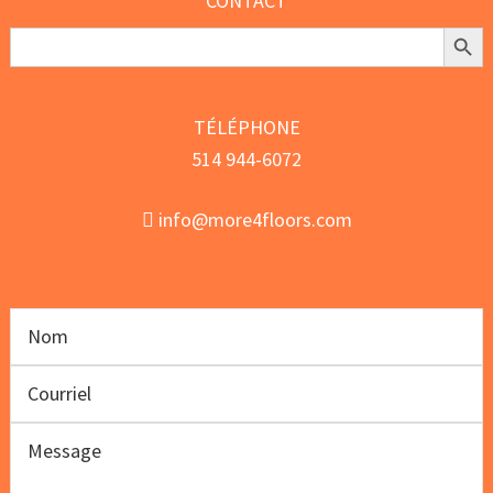
CONTACT
Search Butt
Search
for:
TÉLÉPHONE
514 944-6072
info@more4floors.com