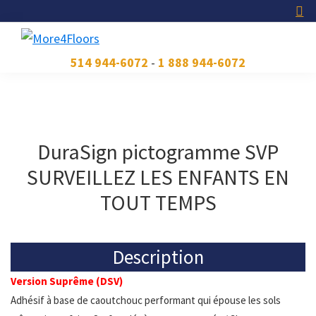
Skip
Skip
Skip
to
to
to
primary
main
footer
More4Floors
Plus
514 944-6072
-
1 888 944-6072
navigation
content
pour
les
planchers
DuraSign pictogramme SVP
SURVEILLEZ LES ENFANTS EN
TOUT TEMPS
Description
Version Suprême (DSV)
Adhésif à base de caoutchouc performant qui épouse les sols