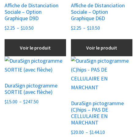
Affiche de Distanciation
Affiche de Distanciation
variations.
variations.
Sociale – Option
Sociale – Option
Les
Les
Graphique D9D
Graphique D6D
options
options
Plage
Plage
$
2.25
–
$
10.50
$
2.25
–
$
10.50
peuvent
peuvent
de
de
être
être
prix :
prix :
Voir le produit
Voir le produit
choisies
$2.25
choisies
$2.25
à
à
sur
sur
Ce
Ce
$10.50
$10.50
la
la
produit
produit
page
page
a
a
DuraSign pictogramme
du
du
plusieurs
plusieurs
SORTIE (avec flèche)
produit
produit
variations.
variations.
Plage
$
15.00
–
$
247.50
DuraSign pictogramme
Les
Les
de
(C)hips – PAS DE
options
options
CELLULAIRE EN
prix :
peuvent
peuvent
MARCHANT
$15.00
être
être
à
Plage
$
20.00
–
$
144.10