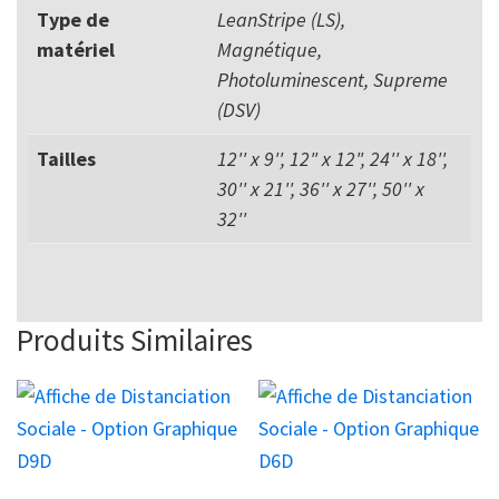
Type de
LeanStripe (LS),
matériel
Magnétique,
Photoluminescent, Supreme
(DSV)
Tailles
12'' x 9'', 12" x 12", 24'' x 18'',
30'' x 21'', 36'' x 27'', 50'' x
32''
Produits Similaires
Ce
Ce
produit
produit
a
a
plusieurs
plusieurs