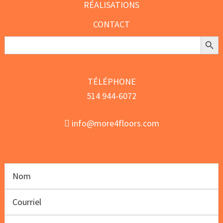
RÉALISATIONS
CONTACT
Search Butt
Search
for:
TÉLÉPHONE
514 944-6072
info@more4floors.com