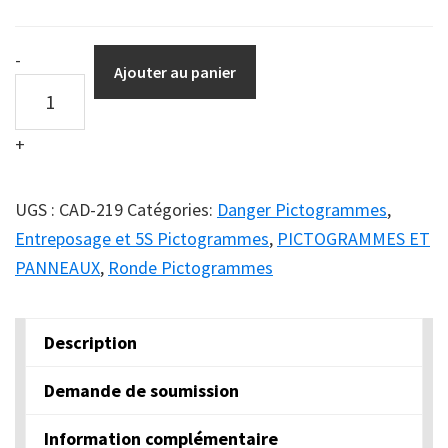
DuraSign
-
Ajouter au panier
pictogramme
GARDEZ
+
FERMÉ
-
DANGER-
UGS :
CAD-219
Catégories:
Danger Pictogrammes
,
LES
Entreposage et 5S Pictogrammes
,
PICTOGRAMMES ET
ÉQUIPEMENTS
PANNEAUX
,
Ronde Pictogrammes
DÉMARRENT
AUTOMATIQUEMENT
Description
quantity
Demande de soumission
Information complémentaire