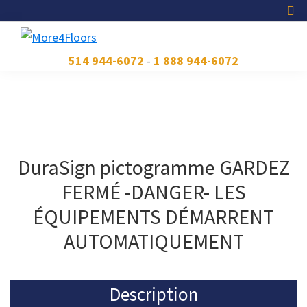
Skip
Skip
Skip
to
to
to
primary
main
footer
More4Floors
Plus
514 944-6072
-
1 888 944-6072
navigation
content
pour
les
planchers
DuraSign pictogramme GARDEZ
FERMÉ -DANGER- LES
ÉQUIPEMENTS DÉMARRENT
AUTOMATIQUEMENT
Description