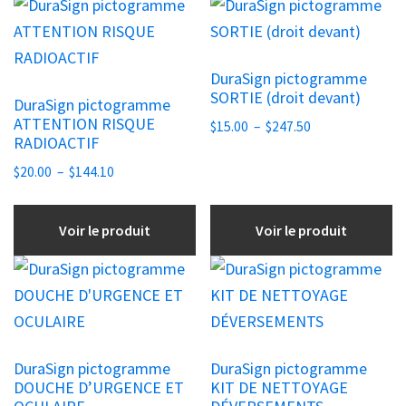
Ce
Ce
produit
produit
a
a
DuraSign pictogramme
plusieurs
plusieurs
SORTIE (droit devant)
DuraSign pictogramme
variations.
variations.
ATTENTION RISQUE
Plage
$
15.00
–
$
247.50
Les
Les
RADIOACTIF
de
options
options
Plage
prix :
$
20.00
–
$
144.10
peuvent
peuvent
de
$15.00
être
être
prix :
à
Voir le produit
Voir le produit
choisies
$20.00
choisies
$247.50
à
sur
sur
Ce
Ce
$144.10
la
la
produit
produit
page
page
a
a
du
du
plusieurs
plusieurs
DuraSign pictogramme
DuraSign pictogramme
produit
produit
variations.
variations.
DOUCHE D’URGENCE ET
KIT DE NETTOYAGE
Les
Les