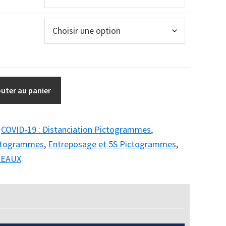
outer au panier
:
COVID-19 : Distanciation Pictogrammes
,
ictogrammes
,
Entreposage et 5S Pictogrammes
,
NEAUX