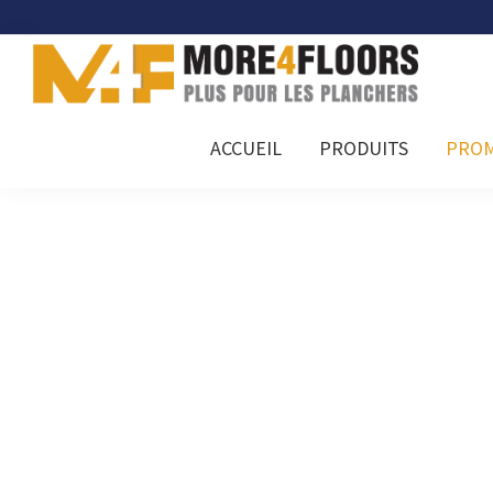
Skip
Skip
Skip
to
to
to
primary
main
footer
navigation
content
More4Floors
Plus
ACCUEIL
PRODUITS
PROM
pour
les
planchers