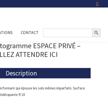
Search Button
Search
ATIONS
CONTACT
for:
ctogramme ESPACE PRIVÉ –
LLEZ ATTENDRE ICI
Description
erformant qui épouse les sols mêmes imparfaits. Surface
tidérapante R 10