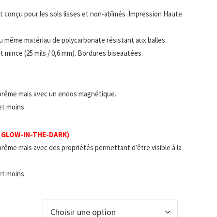
 et conçu pour les sols lisses et non-abîmés. Impression Haute
u même matériau de polycarbonate résistant aux balles.
t mince (25 mils / 0,6 mm). Bordures biseautées.
prême mais avec un endos magnétique.
 et moins
 (GLOW-IN-THE-DARK)
rême mais avec des propriétés permettant d’être visible à la
 et moins