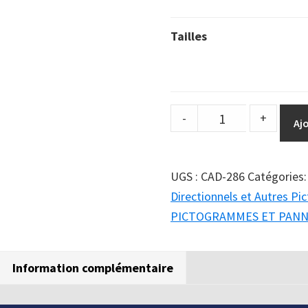
Tailles
DuraSign
-
+
Aj
pictogramme
ESPACE
PRIVÉ
UGS :
CAD-286
Catégories
-
Directionnels et Autres P
VEUILLEZ
PICTOGRAMMES ET PAN
ATTENDRE
ICI
Information complémentaire
quantity