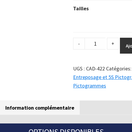
Tailles
DuraSign
-
+
Aj
pictogramme
c(H)ips
-
UGS :
CAD-422
Catégories
LES
Entreposage et 5S Picto
MAINS
Pictogrammes
HORS
DES
Information complémentaire
POCHES
EN
MARCHANT
OPTIONS DISPONIBLES