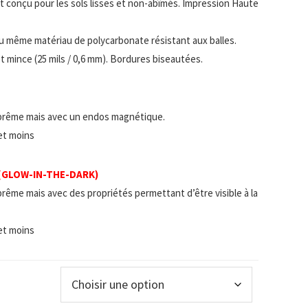
 et conçu pour les sols lisses et non-abîmés. Impression Haute
u même matériau de polycarbonate résistant aux balles.
t mince (25 mils / 0,6 mm). Bordures biseautées.
prême mais avec un endos magnétique.
 et moins
 (GLOW-IN-THE-DARK)
rême mais avec des propriétés permettant d’être visible à la
 et moins