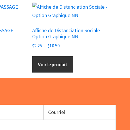
Ce
produit
a
ASSAGE
Affiche de Distanciation Sociale –
plusieurs
Option Graphique NN
variations.
Plage
$
2.25
–
$
10.50
Les
de
options
prix :
Voir le produit
peuvent
$2.25
être
à
choisies
$10.50
sur
la
page
du
produit