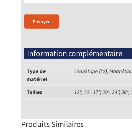
Information complémentaire
Type de
LeanStripe (LS), Magnétiq
matériel
Tailles
12'', 16'', 17'', 20'', 24'', 30'',
Produits Similaires