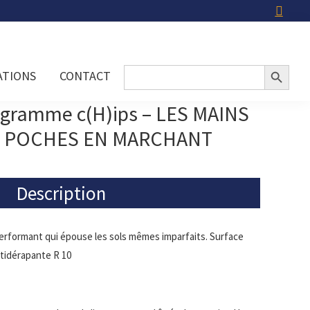
Search Button
Search
ATIONS
CONTACT
for:
ogramme c(H)ips – LES MAINS
 POCHES EN MARCHANT
Description
erformant qui épouse les sols mêmes imparfaits. Surface
tidérapante R 10