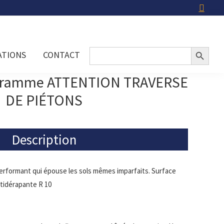
Search Button
Search
ATIONS
CONTACT
for:
ogramme ATTENTION TRAVERSE
DE PIÉTONS
Description
erformant qui épouse les sols mêmes imparfaits. Surface
tidérapante R 10