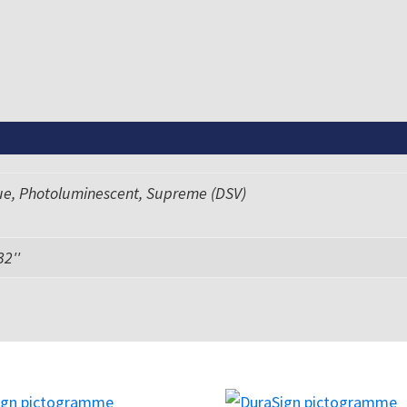
ue, Photoluminescent, Supreme (DSV)
 32''
Ce