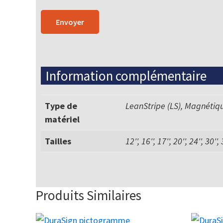
Information complémentaire
Type de
LeanStripe (LS), Magnétiq
matériel
Tailles
12'', 16'', 17'', 20'', 24'', 30'',
Produits Similaires
Ce
Ce