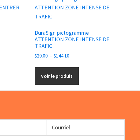
produit
a
plusieurs
DuraSign pictogramme
variations.
ATTENTION ZONE INTENSE DE
Les
TRAFIC
options
Plage
$
20.00
–
$
144.10
peuvent
de
être
prix :
Voir le produit
choisies
$20.00
à
sur
$144.10
la
page
du
produit