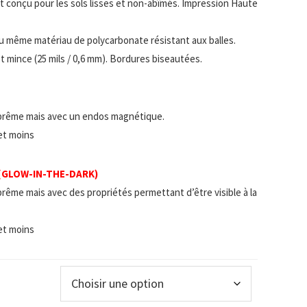
 et conçu pour les sols lisses et non-abîmés. Impression Haute
u même matériau de polycarbonate résistant aux balles.
t mince (25 mils / 0,6 mm). Bordures biseautées.
prême mais avec un endos magnétique.
 et moins
 (GLOW-IN-THE-DARK)
rême mais avec des propriétés permettant d’être visible à la
 et moins