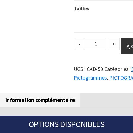
Tailles
DuraSign
-
+
Aj
pictogramme
ATTENTION
TRAVERSE
UGS :
CAD-59
Catégories:
DE
Pictogrammes
,
PICTOGR
PIÉTONS
quantity
Information complémentaire
OPTIONS DISPONIBLES