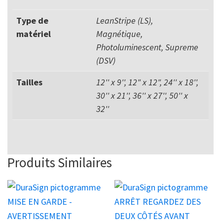
Type de
LeanStripe (LS),
matériel
Magnétique,
Photoluminescent, Supreme
(DSV)
Tailles
12'' x 9'', 12" x 12", 24'' x 18'',
30'' x 21'', 36'' x 27'', 50'' x
32''
Produits Similaires
Ce
Ce
produit
produit
a
a