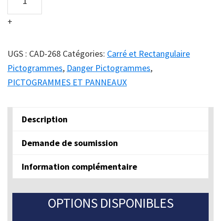
ATTENTION
+
RISQUE
DE
CHUTE
UGS :
CAD-268
Catégories:
Carré et Rectangulaire
quantity
Pictogrammes
,
Danger Pictogrammes
,
PICTOGRAMMES ET PANNEAUX
Description
Demande de soumission
Information complémentaire
OPTIONS DISPONIBLES