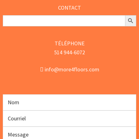
CONTACT
Search Butt
Search
for:
TÉLÉPHONE
514 944-6072
info@more4floors.com