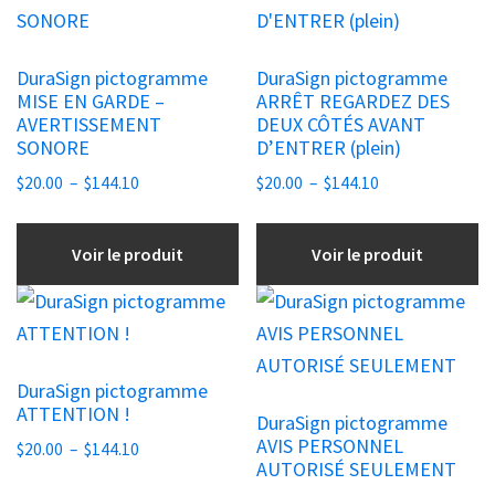
plusieurs
plusieurs
variations.
variations.
DuraSign pictogramme
DuraSign pictogramme
Les
Les
MISE EN GARDE –
ARRÊT REGARDEZ DES
options
options
AVERTISSEMENT
DEUX CÔTÉS AVANT
peuvent
SONORE
peuvent
D’ENTRER (plein)
être
être
Plage
Plage
$
20.00
–
$
144.10
$
20.00
–
$
144.10
choisies
de
choisies
de
prix :
prix :
sur
sur
Voir le produit
Voir le produit
$20.00
$20.00
la
la
à
à
Ce
Ce
page
page
$144.10
$144.10
produit
produit
du
du
a
a
produit
produit
DuraSign pictogramme
plusieurs
plusieurs
ATTENTION !
DuraSign pictogramme
variations.
variations.
AVIS PERSONNEL
Plage
$
20.00
–
$
144.10
Les
Les
AUTORISÉ SEULEMENT
de
options
options