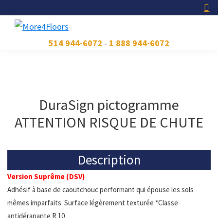
Skip
Skip
Skip
to
to
to
primary
main
footer
More4Floors
Plus
514 944-6072
-
1 888 944-6072
navigation
content
pour
les
planchers
DuraSign pictogramme
ATTENTION RISQUE DE CHUTE
Description
Version Suprême (DSV)
Adhésif à base de caoutchouc performant qui épouse les sols
mêmes imparfaits. Surface légèrement texturée *Classe
antidérapante R 10