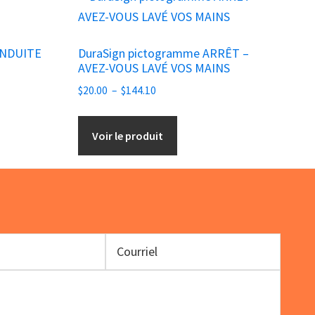
produit
a
ONDUITE
DuraSign pictogramme ARRÊT –
plusieurs
AVEZ-VOUS LAVÉ VOS MAINS
variations.
Plage
$
20.00
–
$
144.10
Les
de
options
prix :
Voir le produit
peuvent
$20.00
être
à
choisies
$144.10
sur
la
page
du
produit