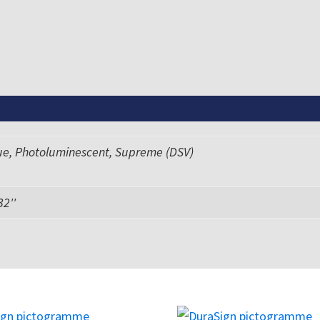
ue, Photoluminescent, Supreme (DSV)
 32''
Ce