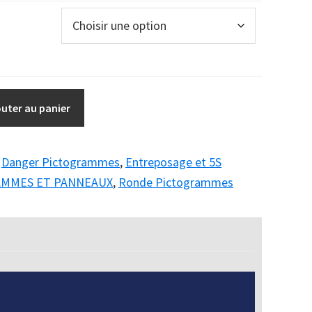
outer au panier
:
Danger Pictogrammes
,
Entreposage et 5S
AMMES ET PANNEAUX
,
Ronde Pictogrammes