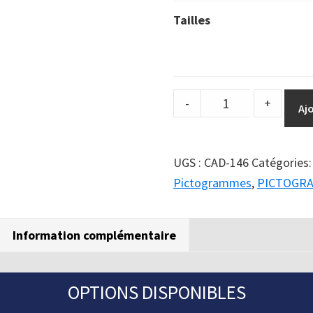
Tailles
DuraSign
-
+
Aj
pictogramme
ATTENTION
PONT
UGS :
CAD-146
Catégories
ROULANT
Pictogrammes
,
PICTOGR
quantity
Information complémentaire
OPTIONS DISPONIBLES