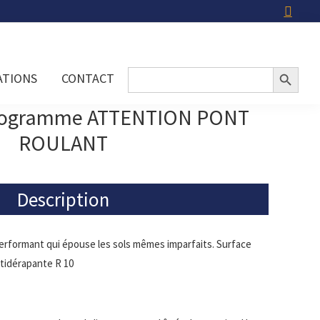
Search Button
Search
ATIONS
CONTACT
for:
ctogramme ATTENTION PONT
ROULANT
Description
erformant qui épouse les sols mêmes imparfaits. Surface
tidérapante R 10