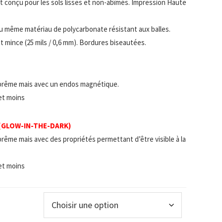
 et conçu pour les sols lisses et non-abîmés. Impression Haute
u même matériau de polycarbonate résistant aux balles.
t mince (25 mils / 0,6 mm). Bordures biseautées.
prême mais avec un endos magnétique.
 et moins
 (GLOW-IN-THE-DARK)
rême mais avec des propriétés permettant d’être visible à la
 et moins