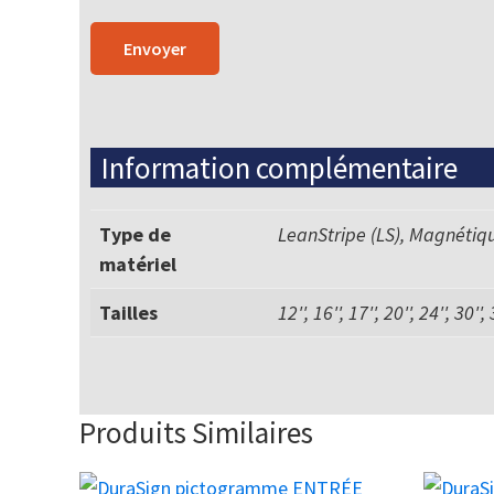
Information complémentaire
Type de
LeanStripe (LS), Magnétiq
matériel
Tailles
12'', 16'', 17'', 20'', 24'', 30'',
Produits Similaires
Ce
Ce