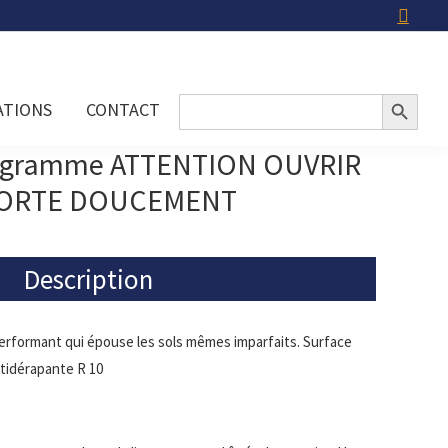
Search Button
Search
ATIONS
CONTACT
for:
togramme ATTENTION OUVRIR
PORTE DOUCEMENT
Description
erformant qui épouse les sols mêmes imparfaits. Surface
tidérapante R 10