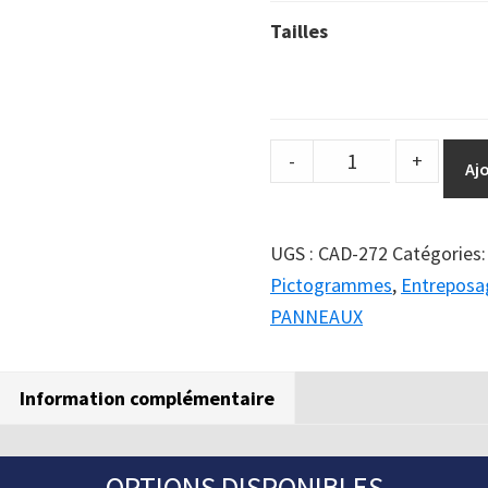
Tailles
DuraSign
-
+
Aj
pictogramme
ATTENTION
OUVRIR
UGS :
CAD-272
Catégories
LA
Pictogrammes
,
Entreposa
PORTE
PANNEAUX
DOUCEMENT
quantity
Information complémentaire
OPTIONS DISPONIBLES