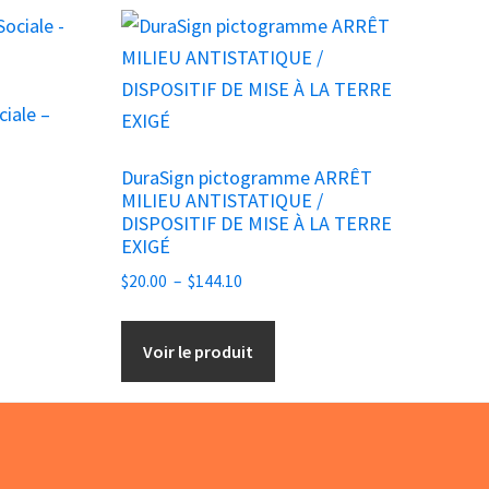
Ce
produit
a
ciale –
plusieurs
variations.
DuraSign pictogramme ARRÊT
Les
MILIEU ANTISTATIQUE /
options
DISPOSITIF DE MISE À LA TERRE
peuvent
EXIGÉ
être
Plage
$
20.00
–
$
144.10
choisies
de
prix :
sur
Voir le produit
$20.00
la
à
page
$144.10
du
produit