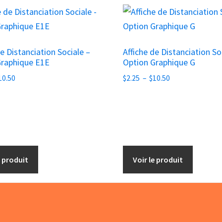
Ce
produit
a
de Distanciation Sociale –
Affiche de Distanciation So
s
plusieurs
Graphique E1E
Option Graphique G
s.
variations.
Plage
Plage
10.50
$
2.25
–
$
10.50
Les
de
de
options
prix :
prix :
peuvent
$2.25
$2.25
être
à
à
$10.50
choisies
$10.50
sur
e produit
Voir le produit
la
page
du
produit