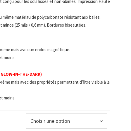
 et conçu pour les sols lisses et non-abîmés. Impression Haute
u même matériau de polycarbonate résistant aux balles.
t mince (25 mils / 0,6 mm). Bordures biseautées.
prême mais avec un endos magnétique.
 et moins
 (GLOW-IN-THE-DARK)
rême mais avec des propriétés permettant d’être visible à la
 et moins