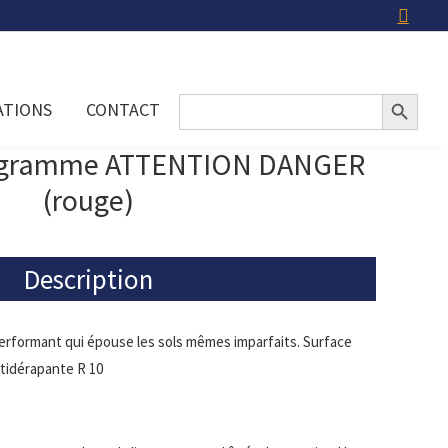
Search Button
Search
ATIONS
CONTACT
for:
togramme ATTENTION DANGER
(rouge)
Description
erformant qui épouse les sols mêmes imparfaits. Surface
tidérapante R 10