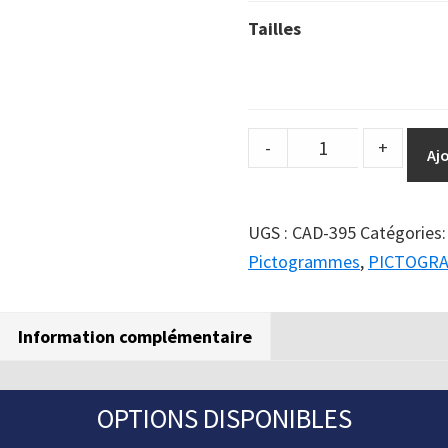
Tailles
DuraSign
-
+
Aj
pictogramme
ATTENTION
DANGER
UGS :
CAD-395
Catégories
(rouge)
Pictogrammes
,
PICTOGR
quantity
Information complémentaire
OPTIONS DISPONIBLES