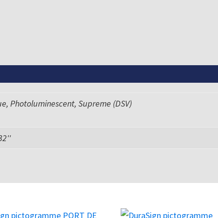
ue, Photoluminescent, Supreme (DSV)
 32''
Ce