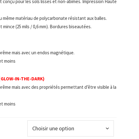
 et conçu pour les sols lisses et non-abîmés. Impression Haute
u même matériau de polycarbonate résistant aux balles.
t mince (25 mils / 0,6 mm). Bordures biseautées.
prême mais avec un endos magnétique.
 et moins
 (GLOW-IN-THE-DARK)
rême mais avec des propriétés permettant d’être visible à la
 et moins