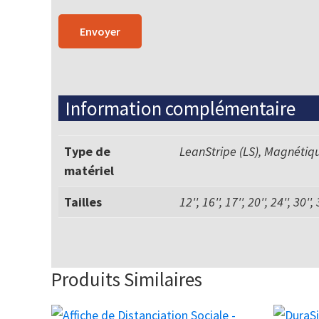
Information complémentaire
Type de
LeanStripe (LS), Magnétiq
matériel
Tailles
12'', 16'', 17'', 20'', 24'', 30'',
Produits Similaires
Ce
Ce