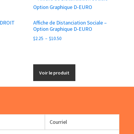
produit
a
NDROIT
Affiche de Distanciation Sociale –
plusieurs
Option Graphique D-EURO
variations.
Plage
$
2.25
–
$
10.50
Les
de
options
prix :
peuvent
$2.25
être
à
Voir le produit
choisies
$10.50
sur
la
page
du
produit