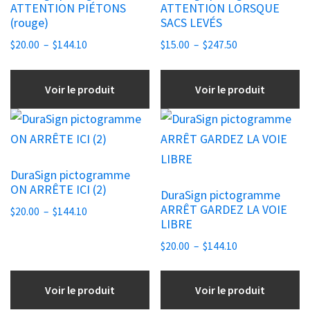
ATTENTION PIÉTONS
ATTENTION LORSQUE
Les
Les
(rouge)
SACS LEVÉS
options
options
Plage
Plage
$
20.00
–
$
144.10
$
15.00
–
$
247.50
peuvent
peuvent
de
de
être
être
prix :
prix :
Voir le produit
Voir le produit
choisies
$20.00
choisies
$15.00
à
à
sur
sur
Ce
Ce
$144.10
$247.50
la
la
produit
produit
page
page
a
a
DuraSign pictogramme
du
du
plusieurs
plusieurs
ON ARRÊTE ICI (2)
DuraSign pictogramme
produit
produit
variations.
variations.
ARRÊT GARDEZ LA VOIE
Plage
$
20.00
–
$
144.10
Les
Les
LIBRE
de
options
options
prix :
Plage
$
20.00
–
$
144.10
peuvent
peuvent
$20.00
de
être
être
à
prix :
Voir le produit
Voir le produit
choisies
$144.10
choisies
$20.00