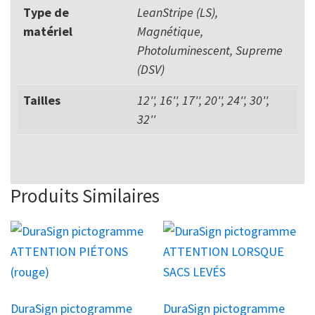
Type de
LeanStripe (LS),
matériel
Magnétique,
Photoluminescent, Supreme
(DSV)
Tailles
12'', 16'', 17'', 20'', 24'', 30'',
32''
Produits Similaires
Ce
Ce
produit
produit
a
a
plusieurs
plusieurs
DuraSign pictogramme
DuraSign pictogramme
variations.
variations.