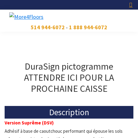
Skip
Skip
Skip
to
to
to
primary
main
footer
More4Floors
Plus
514 944-6072
-
1 888 944-6072
navigation
content
pour
les
planchers
DuraSign pictogramme
ATTENDRE ICI POUR LA
PROCHAINE CAISSE
Description
Version Suprême (DSV)
Adhésif à base de caoutchouc performant qui épouse les sols