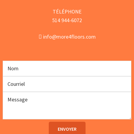
TÉLÉPHONE
514 944-6072
info@more4floors.com