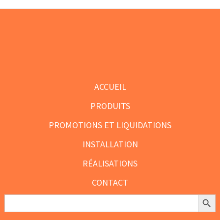
à
sur
sur
$144.10
la
la
page
page
du
du
Footer
produit
produit
ACCUEIL
PRODUITS
PROMOTIONS ET LIQUIDATIONS
INSTALLATION
RÉALISATIONS
CONTACT
Search Butt
Search
for: