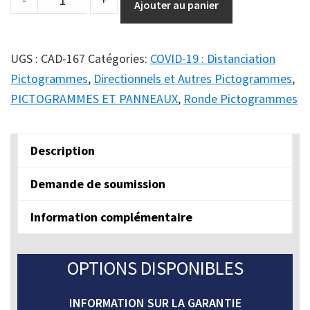
Ajouter au panier
pictogramme
ATTENDRE
ICI
UGS :
CAD-167
Catégories:
COVID-19 : Distanciation
POUR
Pictogrammes
,
Directionnels et Autres Pictogrammes
,
LA
PICTOGRAMMES ET PANNEAUX
,
Ronde Pictogrammes
PROCHAINE
CAISSE
Description
quantity
Demande de soumission
Information complémentaire
OPTIONS DISPONIBLES
INFORMATION SUR LA GARANTIE