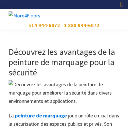
Skip
Skip
Skip
to
to
to
primary
main
footer
More4Floors
Plus
514 944-6072
-
1 888 944-6072
navigation
content
pour
les
planchers
Découvrez les avantages de la
peinture de marquage pour la
sécurité
La
peinture de marquage
joue un rôle crucial dans
la sécurisation des espaces publics et privés. Son