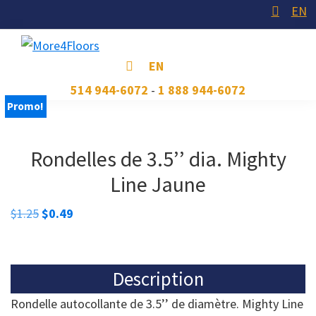
Skip
Skip
Skip
EN
to
to
to
primary
main
footer
More4Floors
Plus
EN
navigation
content
pour
514 944-6072
-
1 888 944-6072
les
Promo!
planchers
Rondelles de 3.5’’ dia. Mighty
Line Jaune
Le
Le
$
1.25
$
0.49
prix
prix
initial
actuel
était :
est :
Description
$1.25.
$0.49.
Rondelle autocollante de 3.5’’ de diamètre. Mighty Line