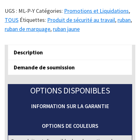
3.5’’
dia.
UGS :
ML-P-Y
Catégories:
Promotions et Liquidations
,
Mighty
TOUS
Étiquettes:
Produit de sécurité au travail
,
ruban
,
Line
ruban de marquage
,
ruban jaune
Jaune
quantity
Description
Demande de soumission
OPTIONS DISPONIBLES
INFORMATION SUR LA GARANTIE
OPTIONS DE COULEURS