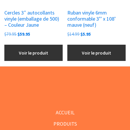
Cercles 3″ autocollants
Ruban vinyle 6mm
vinyle (emballage de 500)
conformable 3’’ x 108’
– Couleur Jaune
mauve (neuf)
Le
Le
Le
Le
$
79.95
$
59.95
$
14.99
$
5.95
prix
prix
prix
prix
initial
actuel
initial
actuel
Voir le produit
Voir le produit
était :
est :
était :
est :
$79.95.
$59.95.
$14.99.
$5.95.
Footer
ACCUEIL
PRODUITS