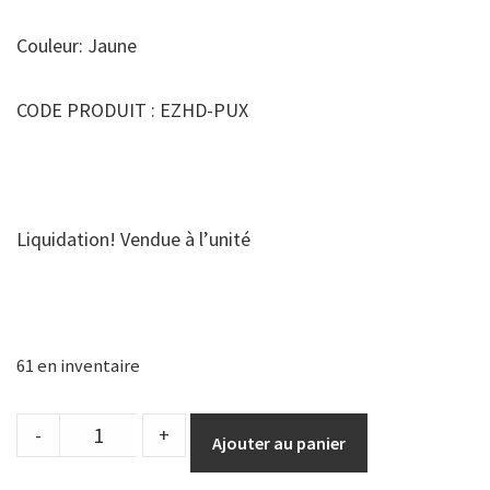
Couleur: Jaune
CODE PRODUIT : EZHD-PUX
Liquidation! Vendue à l’unité
61 en inventaire
Rondelles
-
+
Ajouter au panier
de