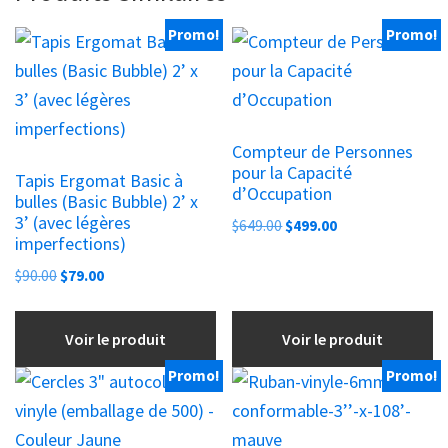
Promo!
Promo!
Compteur de Personnes
pour la Capacité
Tapis Ergomat Basic à
d’Occupation
bulles (Basic Bubble) 2’ x
3’ (avec légères
Le
Le
$
649.00
$
499.00
imperfections)
prix
prix
Le
Le
initial
actuel
$
90.00
$
79.00
prix
prix
était :
est :
initial
actuel
$649.00.
$499.00.
Voir le produit
Voir le produit
était :
est :
$90.00.
$79.00.
Promo!
Promo!