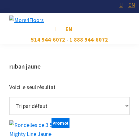
Skip
Skip
Skip
EN
to
to
to
primary
main
footer
More4Floors
Plus
EN
navigation
content
pour
514 944-6072
-
1 888 944-6072
les
planchers
ruban jaune
Voici le seul résultat
Promo!