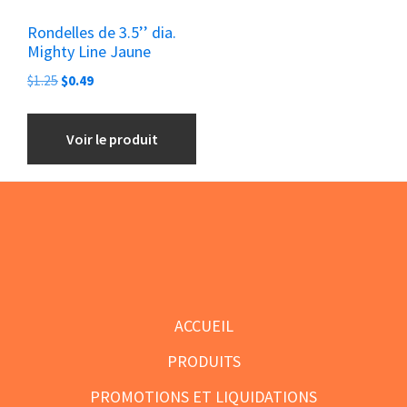
Rondelles de 3.5’’ dia.
Mighty Line Jaune
Le
Le
$
1.25
$
0.49
prix
prix
initial
actuel
Voir le produit
était :
est :
$1.25.
$0.49.
Footer
ACCUEIL
PRODUITS
PROMOTIONS ET LIQUIDATIONS