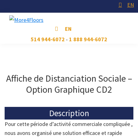
Skip
Skip
Skip
EN
to
to
to
primary
main
footer
More4Floors
Plus
EN
navigation
content
pour
514 944-6072
-
1 888 944-6072
les
planchers
Affiche de Distanciation Sociale –
Option Graphique CD2
Description
Pour cette période d’activité commerciale compliquée ,
nous avons organisé une solution efficace et rapide