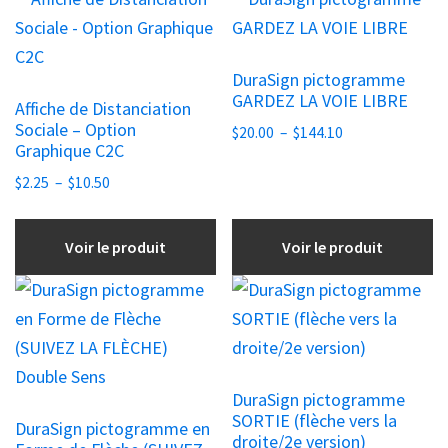
produit
produit
a
a
DuraSign pictogramme
plusieurs
plusieurs
GARDEZ LA VOIE LIBRE
Affiche de Distanciation
variations.
variations.
Sociale – Option
Plage
$
20.00
–
$
144.10
Les
Les
Graphique C2C
de
options
options
Plage
prix :
$
2.25
–
$
10.50
peuvent
peuvent
de
$20.00
être
être
prix :
à
Voir le produit
Voir le produit
choisies
$2.25
choisies
$144.10
à
sur
sur
Ce
Ce
$10.50
la
la
produit
produit
page
page
a
a
du
du
plusieurs
plusieurs
DuraSign pictogramme
produit
produit
variations.
variations.
SORTIE (flèche vers la
DuraSign pictogramme en
Les
Les
droite/2e version)