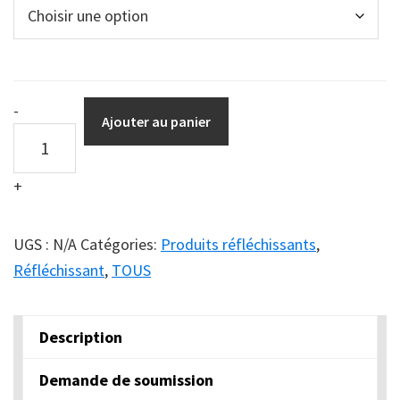
Ruban
-
Ajouter au panier
réfléchissant
de
+
qualité
ingénieur
quantity
UGS :
N/A
Catégories:
Produits réfléchissants
,
Réfléchissant
,
TOUS
Description
Demande de soumission