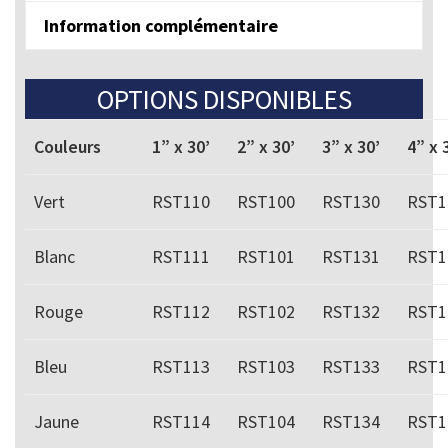
Information complémentaire
OPTIONS DISPONIBLES
Couleurs
1” x 30’
2” x 30’
3” x 30’
4” x 
Vert
RST110
RST100
RST130
RST1
Blanc
RST111
RST101
RST131
RST1
Rouge
RST112
RST102
RST132
RST1
Bleu
RST113
RST103
RST133
RST1
Jaune
RST114
RST104
RST134
RST1