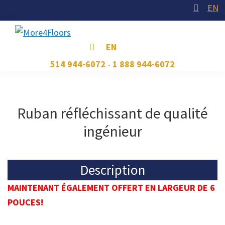
Skip
Skip
Skip
EN
to
to
to
primary
main
footer
More4Floors
Plus
EN
navigation
content
pour
514 944-6072
-
1 888 944-6072
les
planchers
Ruban réfléchissant de qualité
ingénieur
Description
MAINTENANT ÉGALEMENT OFFERT EN LARGEUR DE 6
POUCES!