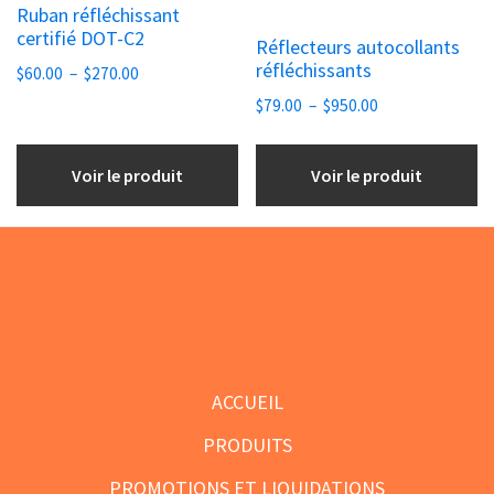
Ruban réfléchissant
plusieurs
plusieurs
certifié DOT-C2
Réflecteurs autocollants
variations.
variations.
réfléchissants
Plage
$
60.00
–
$
270.00
Les
Les
de
Plage
$
79.00
–
$
950.00
options
options
prix :
de
peuvent
peuvent
$60.00
prix :
Voir le produit
Voir le produit
être
être
à
$79.00
choisies
$270.00
choisies
à
sur
sur
$950.00
la
la
page
page
Footer
du
du
produit
produit
ACCUEIL
PRODUITS
PROMOTIONS ET LIQUIDATIONS