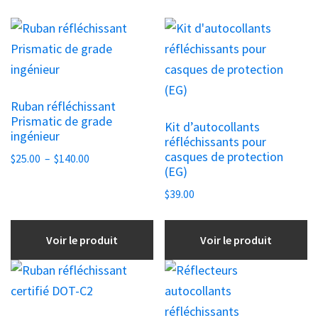
Ce
Ce
produit
produit
a
a
plusieurs
plusieurs
Ruban réfléchissant
variations.
variations.
Prismatic de grade
Kit d’autocollants
Les
Les
ingénieur
réfléchissants pour
options
options
casques de protection
Plage
$
25.00
–
$
140.00
peuvent
peuvent
(EG)
de
être
être
prix :
$
39.00
choisies
$25.00
choisies
à
sur
sur
Voir le produit
Voir le produit
$140.00
la
la
Ce
Ce
page
page
produit
produit
du
du
a
a
produit
produit