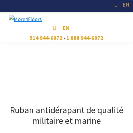
Skip
Skip
Skip
EN
to
to
to
primary
main
footer
More4Floors
Plus
EN
navigation
content
pour
514 944-6072
-
1 888 944-6072
les
planchers
Ruban antidérapant de qualité
militaire et marine