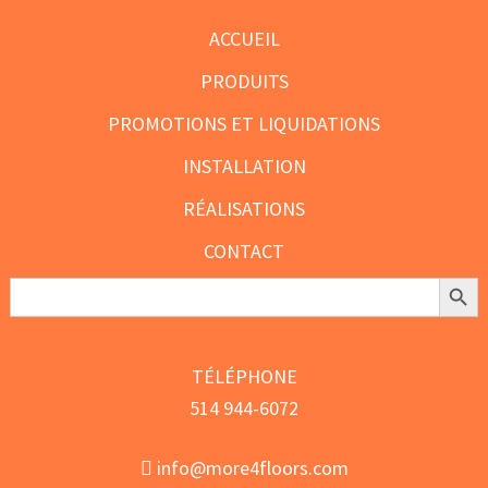
produit
produit
ACCUEIL
PRODUITS
PROMOTIONS ET LIQUIDATIONS
INSTALLATION
RÉALISATIONS
CONTACT
Search Butt
Search
for:
TÉLÉPHONE
514 944-6072
info@more4floors.com