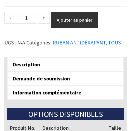
Ruban
-
+
Ajouter au panier
antidérapant
de
qualité
UGS :
N/A
Catégories:
RUBAN ANTIDÉRAPANT
,
TOUS
militaire
et
Description
marine
quantity
Demande de soumission
Information complémentaire
OPTIONS DISPONIBLES
Produit No.
Description
Taille