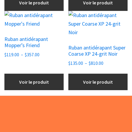
Voir le produit
Voir le produit
être
$179.00
choisies
à
Ce
Ce
sur
$1,199.00
produit
produit
la
a
a
page
Ruban antidérapant
plusieurs
plusieurs
Mopper’s Friend
du
Ruban antidérapant Super
variations.
variations.
Coarse XP 24-grit Noir
Plage
produit
$
119.00
–
$
357.00
Les
Les
de
Plage
$
135.00
–
$
810.00
options
options
prix :
de
peuvent
peuvent
$119.00
prix :
Voir le produit
Voir le produit
être
être
à
$135.00
choisies
$357.00
choisies
à
sur
sur
$810.00
la
la
page
page
Footer
du
du