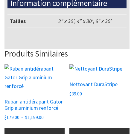
Information complémentaire
Tailles
2″ x 30′, 4″ x 30′, 6″ x 30′
Produits Similaires
Ce
produit
Nettoyant DuraStripe
a
plusieurs
$
39.00
Ruban antidérapant Gator
variations.
Grip aluminium renforcé
Les
Plage
$
179.00
–
$
1,199.00
options
de
peuvent
prix :