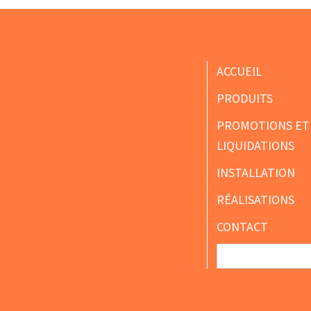
à
choisies
$950.00
sur
la
Footer
ACCUEIL
page
PRODUITS
du
produit
PROMOTIONS ET
LIQUIDATIONS
INSTALLATION
RÉALISATIONS
CONTACT
Search
for: