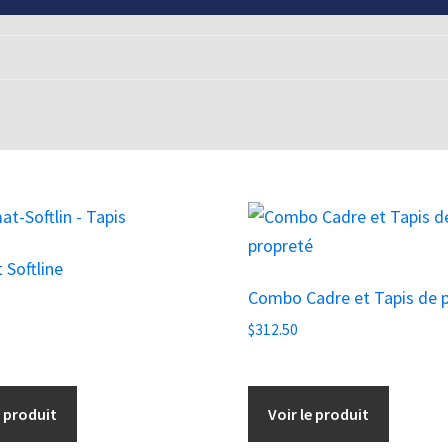
Softline
Combo Cadre et Tapis de 
$
312.50
e produit
Voir le produit