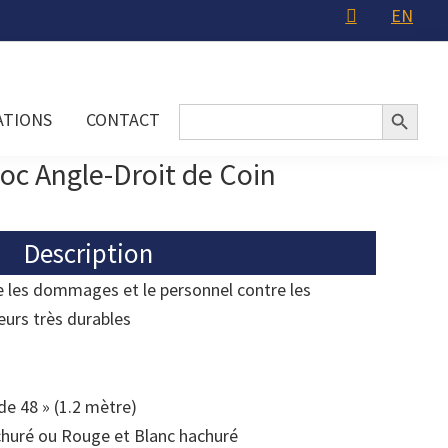
EN
Search Button
Search
ATIONS
CONTACT
for:
oc Angle-Droit de Coin
Description
e les dommages et le personnel contre les
eurs très durables
)
de 48 » (1.2 mètre)
churé ou Rouge et Blanc hachuré