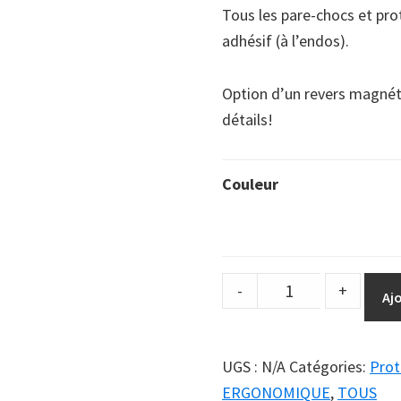
Tous les pare-chocs et pr
adhésif (à l’endos).
Option d’un revers magnét
détails!
Couleur
Pare-
-
+
Aj
Choc
Angle-
Droit
UGS :
N/A
Catégories:
Prot
de
ERGONOMIQUE
,
TOUS