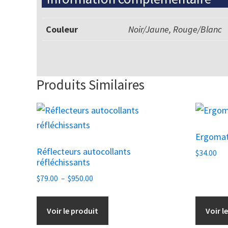
Couleur
Noir/Jaune, Rouge/Blanc
Produits Similaires
Ce
produit
Ergomat 
a
Réflecteurs autocollants
plusieurs
$
34.00
réfléchissants
variations.
Plage
$
79.00
–
$
950.00
Les
de
options
prix :
Voir le produit
Voir l
peuvent
$79.00
être