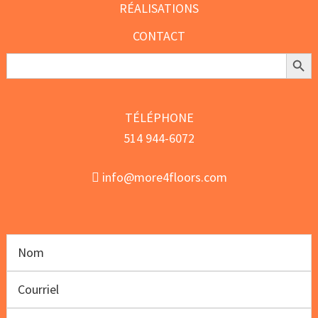
RÉALISATIONS
CONTACT
Search Butt
Search
for:
TÉLÉPHONE
514 944-6072
info@more4floors.com