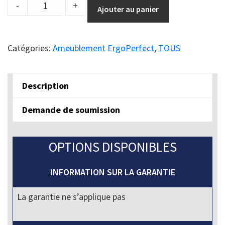
Moyen
-
+
Ajouter au panier
Cylindre
quantity
Catégories:
Ameublement ErgoPerfect
,
TOUS
Description
Demande de soumission
OPTIONS DISPONIBLES
INFORMATION SUR LA GARANTIE
La garantie ne s’applique pas