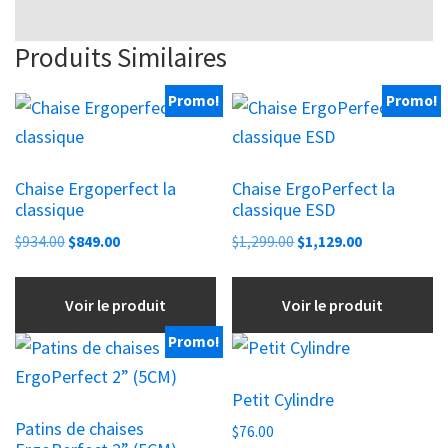
Produits Similaires
Promo!
Promo!
Chaise Ergoperfect la
Chaise ErgoPerfect la
classique
classique ESD
Le
Le
Le
Le
$
934.00
$
849.00
$
1,299.00
$
1,129.00
prix
prix
prix
prix
initial
actuel
initial
actuel
Voir le produit
Voir le produit
était :
est :
était :
est :
$934.00.
$849.00.
$1,299.00.
$1,129.00.
Promo!
Petit Cylindre
Patins de chaises
$
76.00