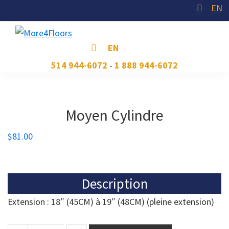
Skip
Skip
Skip
EN
to
to
to
primary
main
footer
More4Floors
Plus
EN
navigation
content
pour
514 944-6072
-
1 888 944-6072
les
planchers
Moyen Cylindre
$
81.00
Description
Extension : 18″ (45CM) à 19″ (48CM) (pleine extension)