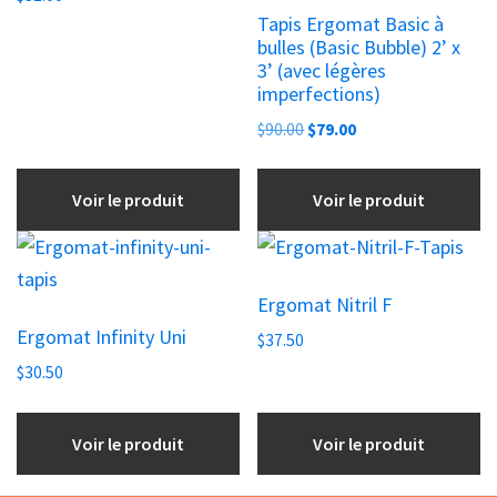
Tapis Ergomat Basic à
bulles (Basic Bubble) 2’ x
3’ (avec légères
imperfections)
Le
Le
$
90.00
$
79.00
prix
prix
initial
actuel
Voir le produit
Voir le produit
était :
est :
$90.00.
$79.00.
Ergomat Nitril F
Ergomat Infinity Uni
$
37.50
$
30.50
Voir le produit
Voir le produit