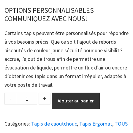
OPTIONS PERSONNALISABLES –
COMMUNIQUEZ AVEC NOUS!
Certains tapis peuvent être personnalisés pour répondre
à vos besoins précis. Que ce soit l’ajout de rebords
biseautés de couleur jaune sécurité pour une visibilité
accrue, l’ajout de trous afin de permettre une
évacuation de liquide, permettre un flux d’air ou encore
d’obtenir ces tapis dans un format irrégulier, adaptés à
votre poste de travail.
Ergomat
-
+
Ajouter au panier
Nitro
quantity
Catégories:
Tapis de caoutchouc
,
Tapis Ergomat
,
TOUS