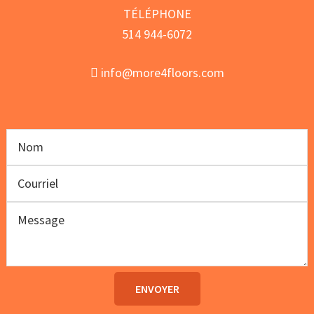
TÉLÉPHONE
514 944-6072
info@more4floors.com