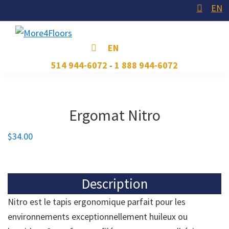
Skip
Skip
Skip
EN
to
to
to
primary
main
footer
More4Floors
Plus
EN
navigation
content
pour
514 944-6072
-
1 888 944-6072
les
planchers
Ergomat Nitro
$
34.00
Description
Nitro est le tapis ergonomique parfait pour les
environnements exceptionnellement huileux ou