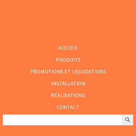
Footer
ACCUEIL
PRODUITS
PROMOTIONS ET LIQUIDATIONS
INSTALLATION
RÉALISATIONS
CONTACT
Search Butt
Search
for: