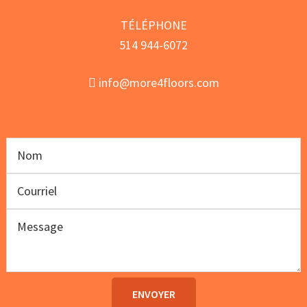
TÉLÉPHONE
514 944-6072
info@more4floors.com