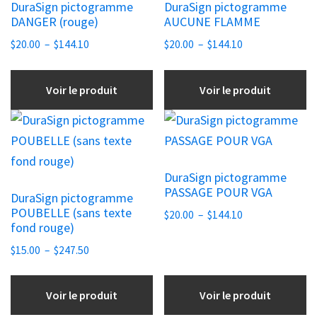
DuraSign pictogramme
DuraSign pictogramme
plusieurs
plusieurs
DANGER (rouge)
AUCUNE FLAMME
variations.
variations.
Plage
Plage
$
20.00
–
$
144.10
$
20.00
–
$
144.10
Les
Les
de
de
options
options
prix :
prix :
Voir le produit
Voir le produit
peuvent
peuvent
$20.00
$20.00
être
être
à
à
Ce
Ce
choisies
$144.10
choisies
$144.10
produit
produit
sur
sur
a
a
la
la
DuraSign pictogramme
plusieurs
plusieurs
PASSAGE POUR VGA
page
page
DuraSign pictogramme
variations.
variations.
POUBELLE (sans texte
Plage
du
du
$
20.00
–
$
144.10
Les
Les
fond rouge)
de
produit
produit
options
options
Plage
prix :
$
15.00
–
$
247.50
peuvent
peuvent
de
$20.00
être
être
prix :
à
Voir le produit
Voir le produit
choisies
$15.00
choisies
$144.10