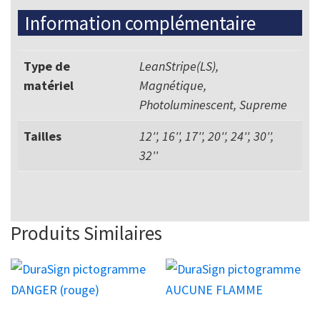
Information complémentaire
Type de
LeanStripe(LS),
matériel
Magnétique,
Photoluminescent, Supreme
Tailles
12'', 16'', 17'', 20'', 24'', 30'',
32''
Produits Similaires
Ce
Ce
produit
produit
a
a