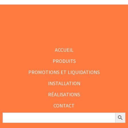
à
sur
sur
$247.50
la
la
page
page
du
du
Footer
produit
produit
ACCUEIL
PRODUITS
PROMOTIONS ET LIQUIDATIONS
INSTALLATION
RÉALISATIONS
CONTACT
Search Butt
Search
for: