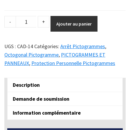
DuraSign
-
+
Ajouter au panier
pictogramme
ARRÊT
CE
UGS :
CAD-14
Catégories:
Arrêt Pictogrammes
,
N'EST
Octogonal Pictogramme
,
PICTOGRAMMES ET
PAS
PANNEAUX
,
Protection Personnelle Pictogrammes
UNE
ALLÉE
Description
PIÉTONNIÈRE
-
Demande de soumission
EPP
APPROPRIÉ
Information complémentaire
REQUIS
quantity