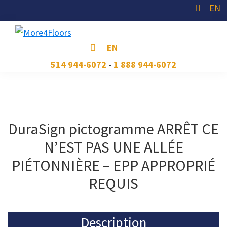
Skip
Skip
Skip
EN
to
to
to
primary
main
footer
More4Floors
Plus
EN
navigation
content
pour
514 944-6072
-
1 888 944-6072
les
planchers
DuraSign pictogramme ARRÊT CE
N’EST PAS UNE ALLÉE
PIÉTONNIÈRE – EPP APPROPRIÉ
REQUIS
Description