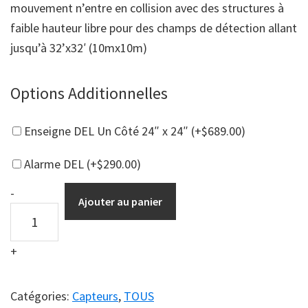
mouvement n’entre en collision avec des structures à
faible hauteur libre pour des champs de détection allant
jusqu’à 32’x32′ (10mx10m)
Options Additionnelles
Enseigne DEL Un Côté 24″ x 24″ (+
$
689.00
)
Alarme DEL (+
$
290.00
)
Capteur
-
Ajouter au panier
Lidar
Champ
+
Étroit
Faible
Hauteur
Catégories:
Capteurs
,
TOUS