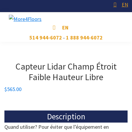
Skip
Skip
Skip
EN
to
to
to
primary
main
footer
More4Floors
Plus
EN
navigation
content
pour
514 944-6072
-
1 888 944-6072
les
planchers
Capteur Lidar Champ Étroit
Faible Hauteur Libre
$
565.00
Description
Quand utiliser? Pour éviter que l’équipement en