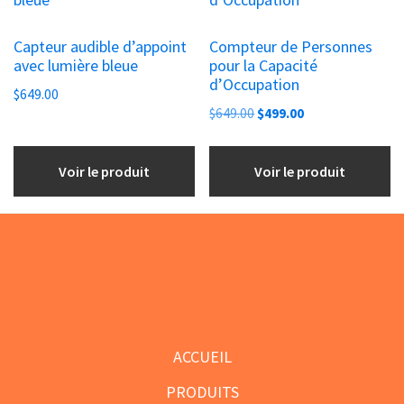
Capteur audible d’appoint
Compteur de Personnes
avec lumière bleue
pour la Capacité
d’Occupation
$
649.00
Le
Le
$
649.00
$
499.00
prix
prix
initial
actuel
Voir le produit
Voir le produit
était :
est :
$649.00.
$499.00.
Footer
ACCUEIL
PRODUITS