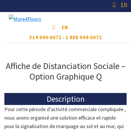
Skip
Skip
Skip
EN
to
to
to
primary
main
footer
More4Floors
Plus
EN
navigation
content
pour
514 944-6072
-
1 888 944-6072
les
planchers
Affiche de Distanciation Sociale –
Option Graphique Q
Description
Pour cette période d’activité commerciale compliquée ,
nous avons organisé une solution efficace et rapide
pour la signalisation de marquage au sol et au mur, qui