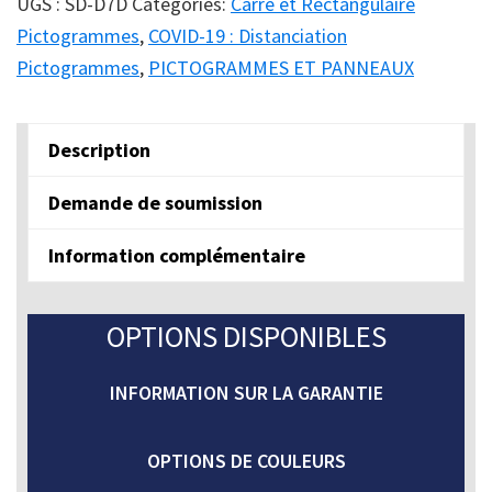
UGS :
SD-D7D
Catégories:
Carré et Rectangulaire
-
Pictogrammes
,
COVID-19 : Distanciation
Option
Pictogrammes
,
PICTOGRAMMES ET PANNEAUX
Graphique
D7D
Description
quantity
Demande de soumission
Information complémentaire
OPTIONS DISPONIBLES
INFORMATION SUR LA GARANTIE
OPTIONS DE COULEURS