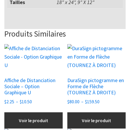
Tailles
18" x 24", 9" X 12"
Produits Similaires
Ce
Ce
produit
produit
a
a
plusieurs
plusieurs
Affiche de Distanciation
DuraSign pictogramme en
variations.
variations.
Sociale – Option
Forme de Flèche
Les
Les
Graphique U
(TOURNEZ À DROITE)
options
options
Plage
Plage
$
2.25
–
$
10.50
$
80.00
–
$
159.50
peuvent
peuvent
de
de
être
être
prix :
prix :
Voir le produit
Voir le produit
choisies
$2.25
choisies
$80.00