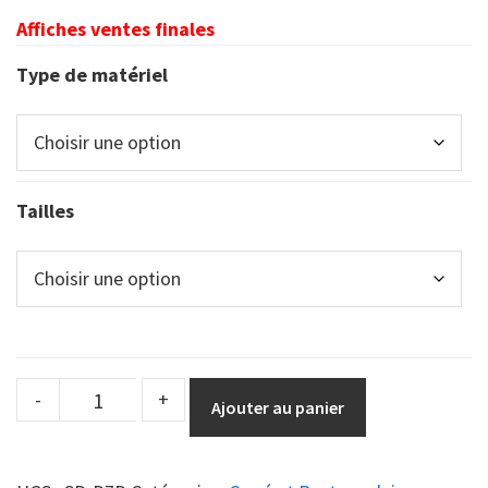
Affiches ventes finales
Type de matériel
Tailles
Affiche
-
+
Ajouter au panier
de
Distanciation
Sociale