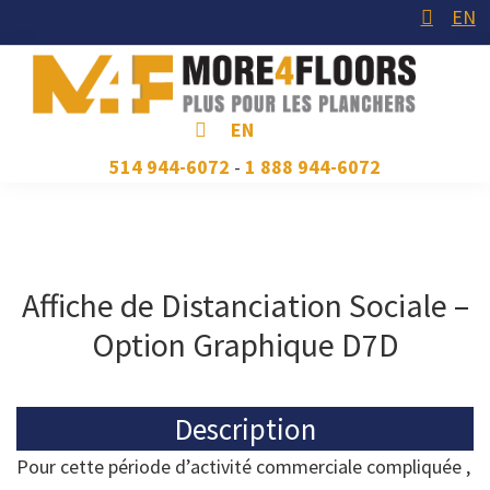
Skip
Skip
Skip
EN
to
to
to
primary
main
footer
navigation
content
More4Floors
Plus
EN
pour
514 944-6072
-
1 888 944-6072
les
planchers
Affiche de Distanciation Sociale –
Option Graphique D7D
Description
Pour cette période d’activité commerciale compliquée ,