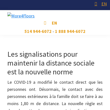
Skip
Skip
Skip
EN
to
to
to
primary
main
footer
More4Floors
Plus
EN
navigation
content
pour
514 944-6072
-
1 888 944-6072
les
planchers
Les signalisations pour
maintenir la distance sociale
est la nouvelle norme
Le COVID-19 a modifié le contact direct que les
personnes ont. Désormais, le contact avec des
personnes extérieures à la famille doit se faire à au
moins 1,80 m de distance. La nouvelle règle est