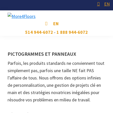
Skip
Skip
Skip
EN
to
to
to
primary
main
footer
More4Floors
Plus
EN
navigation
content
pour
514 944-6072
-
1 888 944-6072
les
planchers
PICTOGRAMMES ET PANNEAUX
Parfois, les produits standards ne conviennent tout
simplement pas, parfois une taille NE fait PAS
l’affaire de tous. Nous offrons des options infinies
de personnalisation, une gestion de projets clé en
main et des stratégies novatrices inégalées pour
résoudre vos problèmes en milieu de travail.