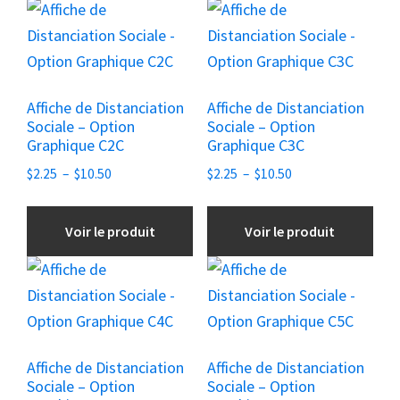
Ce
Ce
produit
produit
a
a
plusieurs
plusieurs
Affiche de Distanciation
Affiche de Distanciation
variations.
variations.
Sociale – Option
Sociale – Option
Les
Les
Graphique C2C
Graphique C3C
options
options
Plage
Plage
$
2.25
–
$
10.50
$
2.25
–
$
10.50
peuvent
peuvent
de
de
être
être
prix :
prix :
Voir le produit
Voir le produit
choisies
$2.25
choisies
$2.25
à
à
sur
sur
Ce
Ce
$10.50
$10.50
la
la
produit
produit
page
page
a
a
du
du
plusieurs
plusieurs
Affiche de Distanciation
Affiche de Distanciation
produit
produit
variations.
variations.
Sociale – Option
Sociale – Option
Les
Les