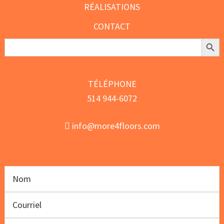
RÉALISATIONS
CONTACT
Search Butt
Search
for:
TÉLÉPHONE
514 944-6072
info@more4floors.com