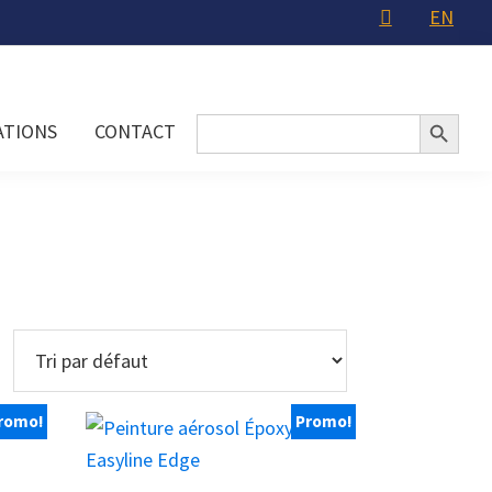
EN
Search Button
Search
ATIONS
CONTACT
for:
romo!
Promo!