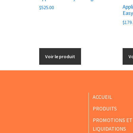
Appl
$
525.00
Easy
$
179
Voir le produit
Vo
Footer
ACCUEIL
PRODUITS
PROMOTIONS ET
LIQUIDATIONS