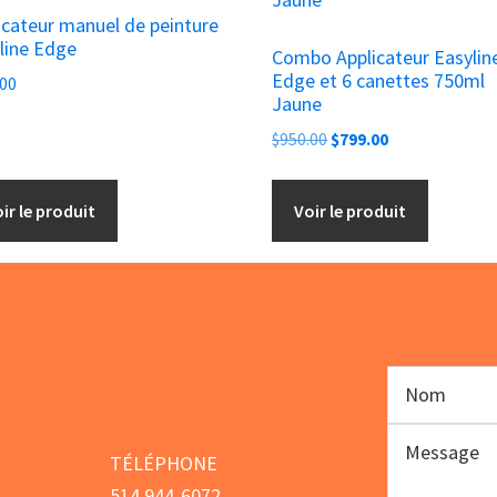
icateur manuel de peinture
line Edge
Combo Applicateur Easylin
Edge et 6 canettes 750ml
.00
Jaune
Le
Le
$
950.00
$
799.00
prix
prix
initial
actuel
ir le produit
Voir le produit
était :
est :
$950.00.
$799.00.
TÉLÉPHONE
514 944-6072