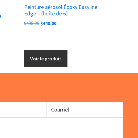
Peinture aérosol Époxy Easyline
Edge – (boîte de 6)
e
Le
Le
$
495.00
$
449.00
prix
prix
initial
actuel
était :
est :
$495.00.
$449.00.
Voir le produit